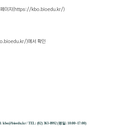
https://kbo.bioedu.kr/)
bioedu.kr/)에서 확인
ail: kbo@bioedu.kr / TEL: (02) 363-0992 (평일: 10:00~17:00)