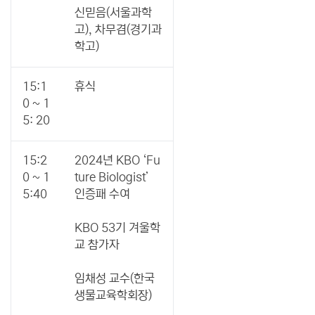
신믿음(서울과학
고), 차무겸(경기과
학고)
15:1
휴식
0 ~ 1
5: 20
15:2
2024년 KBO ‘Fu
0 ~ 1
ture Biologist’
5:40
인증패 수여
KBO 53기 겨울학
교 참가자
임채성 교수(한국
생물교육학회장)