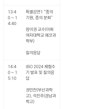
13:4
특별강연1 “종의
0 ~ 1
기원, 종의 분화”
4:40
장이권 교수(이화
여자대학교 에코과
학부)
질의응답
14:4
IBO 2024 체험수
0 ~ 1
기 발표 및 질의응
5:10
답
권민찬(부산과학
고), 석진주(경남과
학고)