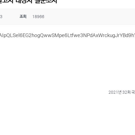
발고사 대상자 설문조사
03
조회
18966
/1FAIpQLSel6EG2hogQwwSMpe6Ltfwe3NPdAxWrckugJrYBd9
2021년 32회