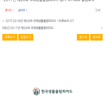
좋아요
1
싫어요
1
인쇄
«
[OT] 2018년 제29회 국제생물올림피아드 1차후보자 OT
[IBO] 2017년 제28회 국제생물올림피아드
»
목록보기
답글쓰기
글수정
글삭제