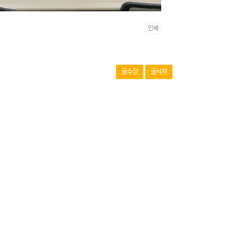
인쇄
글수정
글삭제