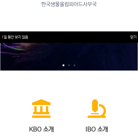
한국생물올림피아드사무국
1일 동안 보지 않음
닫기
KBO 소개
IBO 소개