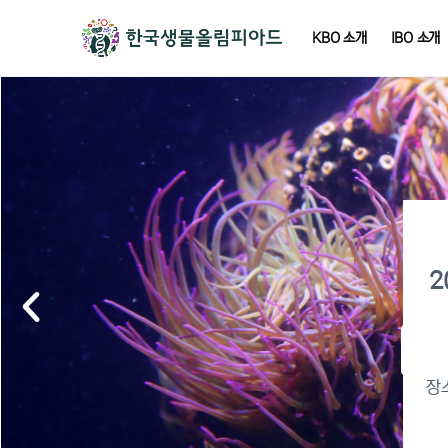
KBO 소개
IBO 소개
2
2
이
장