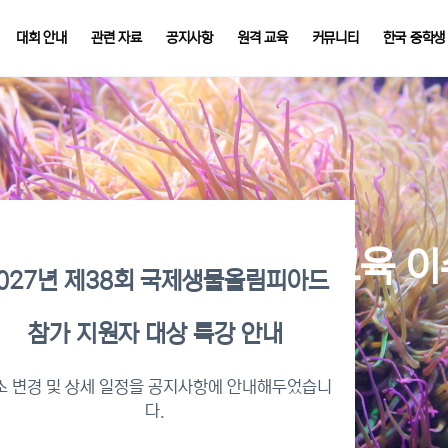
대회 안내
관련 자료
공지사항
원격 교육
커뮤니티
한국 중학생
026년 KBO 2차 원격교육 
027년 제38회 국제생물올림피아드
참가 지원자 대상 특강 안내
수증명서 확인 바로가기
소 변경 및 상세 일정을 공지사항에 안내해두었습니
다.