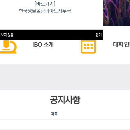
[바로가기]
한국생물올림피아드사무국
 보지 않음
닫기
IBO 소개
대회 안
공지사항
제목