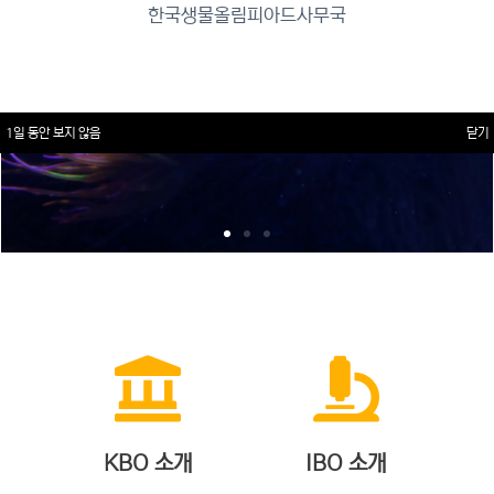
한국생물올림피아드사무국
1일 동안 보지 않음
닫기
KBO 소개
IBO 소개