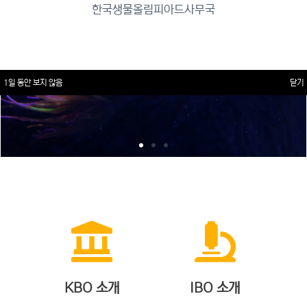
한국생물올림피아드사무국
1일 동안 보지 않음
닫기
KBO 소개
IBO 소개