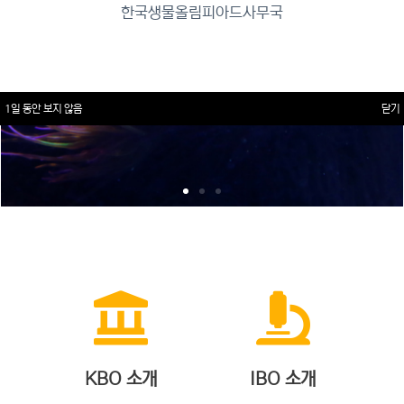
한국생물올림피아드사무국
1일 동안 보지 않음
닫기
KBO 소개
IBO 소개