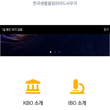
한국생물올림피아드사무국
1일 동안 보지 않음
닫기
KBO 소개
IBO 소개