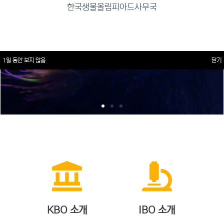
한국생물올림피아드사무국
1일 동안 보지 않음
닫기
KBO 소개
IBO 소개