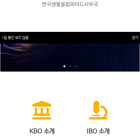
한국생물올림피아드사무국
1일 동안 보지 않음
닫기
KBO 소개
IBO 소개