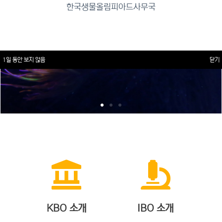
한국생물올림피아드사무국
1일 동안 보지 않음
닫기
KBO 소개
IBO 소개