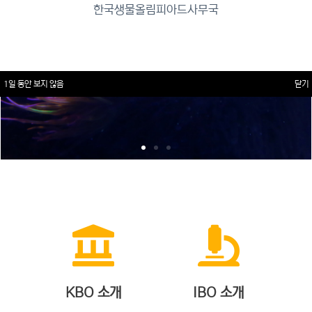
한국생물올림피아드사무국
1일 동안 보지 않음
닫기
KBO 소개
IBO 소개