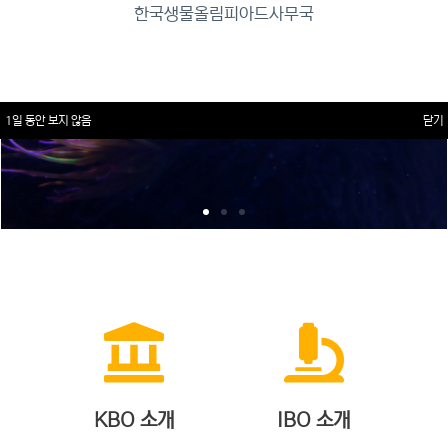
한국생물올림피아드사무국
1일 동안 보지 않음
닫기
KBO 소개
IBO 소개