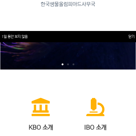
한국생물올림피아드사무국
1일 동안 보지 않음
닫기
KBO 소개
IBO 소개