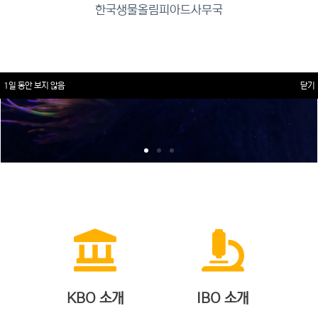
한국생물올림피아드사무국
1일 동안 보지 않음
닫기
KBO 소개
IBO 소개