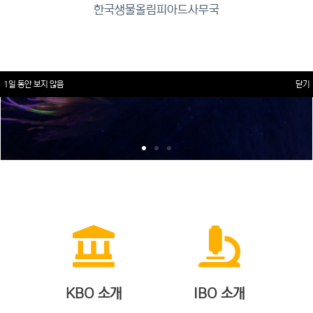
한국생물올림피아드사무국
1일 동안 보지 않음
닫기
KBO 소개
IBO 소개