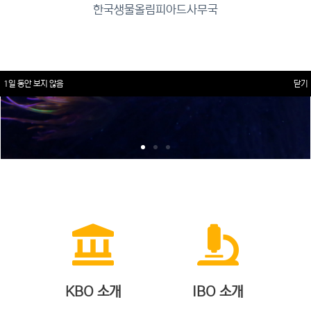
한국생물올림피아드사무국
1일 동안 보지 않음
닫기
KBO 소개
IBO 소개