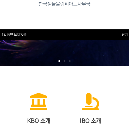
한국생물올림피아드사무국
1일 동안 보지 않음
닫기
KBO 소개
IBO 소개