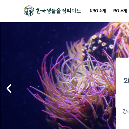
KBO 소개
IBO 소개
2
2
이
장