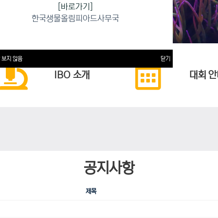
[바로가기]
한국생물올림피아드사무국
 보지 않음
닫기
IBO 소개
대회 안
공지사항
제목