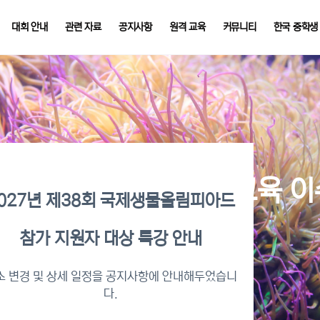
대회 안내
관련 자료
공지사항
원격 교육
커뮤니티
한국 중학생
026년 KBO 2차 원격교육 
027년 제38회 국제생물올림피아드
참가 지원자 대상 특강 안내
수증명서 확인 바로가기
소 변경 및 상세 일정을 공지사항에 안내해두었습니
다.