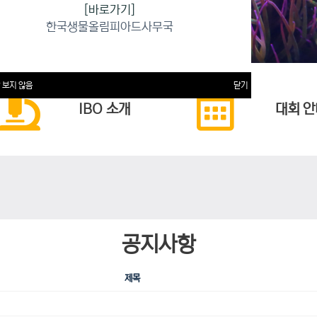
[바로가기]
한국생물올림피아드사무국
 보지 않음
닫기
IBO 소개
대회 안
공지사항
제목