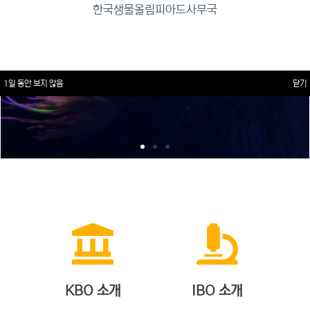
한국생물올림피아드사무국
1일 동안 보지 않음
닫기
KBO 소개
IBO 소개