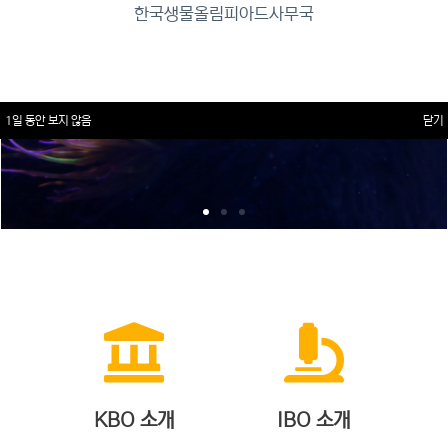
한국생물올림피아드사무국
1일 동안 보지 않음
닫기
KBO 소개
IBO 소개