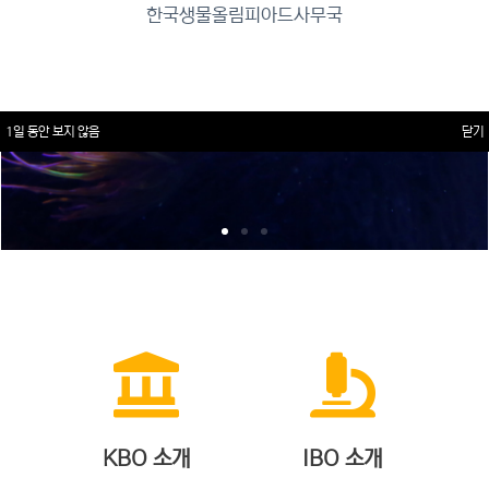
한국생물올림피아드사무국
1일 동안 보지 않음
닫기
KBO 소개
IBO 소개