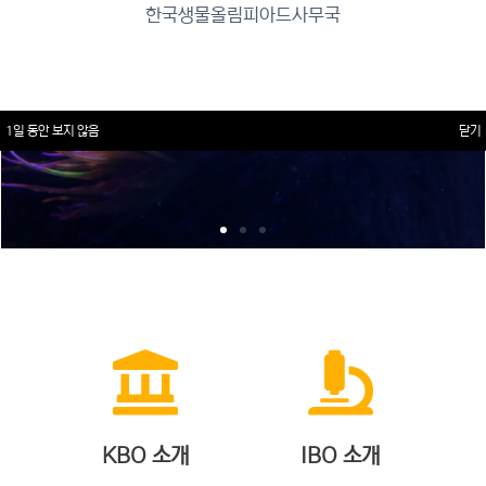
한국생물올림피아드사무국
1일 동안 보지 않음
닫기
KBO 소개
IBO 소개