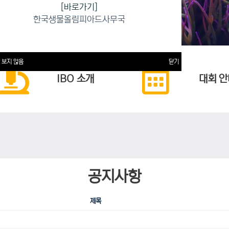
[바로가기]
한국생물올림피아드사무국
 보지 않음
닫기
IBO 소개
대회 안
공지사항
제목