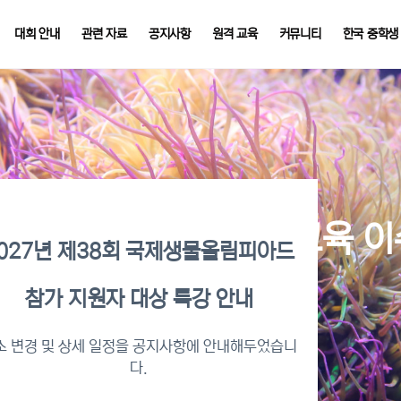
대회 안내
관련 자료
공지사항
원격 교육
커뮤니티
한국 중학생
026년 KBO 2차 원격교육 
027년 제38회 국제생물올림피아드
참가 지원자 대상 특강 안내
수증명서 확인 바로가기
소 변경 및 상세 일정을 공지사항에 안내해두었습니
다.