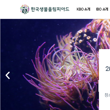
KBO 소개
IBO 소개
2
2
이
장