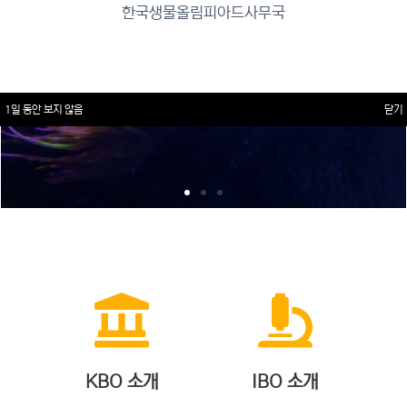
한국생물올림피아드사무국
1일 동안 보지 않음
닫기
KBO 소개
IBO 소개