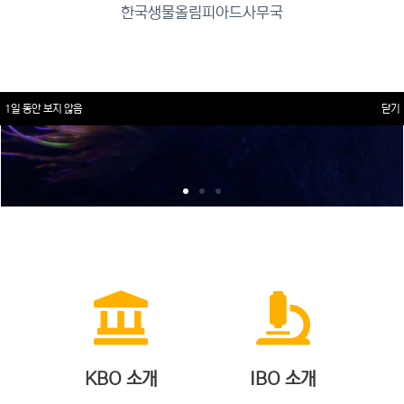
한국생물올림피아드사무국
1일 동안 보지 않음
닫기
KBO 소개
IBO 소개