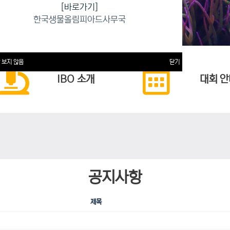
[바로가기]
한국생물올림피아드사무국
 보지 않음
닫기
IBO 소개
대회 안
공지사항
제목