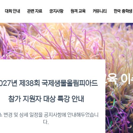
대회 안내
관련 자료
공지사항
원격 교육
커뮤니티
한국 중학생
026년 KBO 2차 원격교육 
027년 제38회 국제생물올림피아드
참가 지원자 대상 특강 안내
수증명서 확인 바로가기
소 변경 및 상세 일정을 공지사항에 안내해두었습니
다.