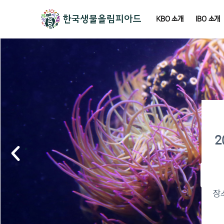
KBO 소개
IBO 소개
2
2
이
장