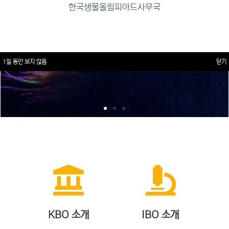
한국생물올림피아드사무국
1일 동안 보지 않음
닫기
KBO 소개
IBO 소개