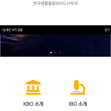
한국생물올림피아드사무국
1일 동안 보지 않음
닫기
KBO 소개
IBO 소개