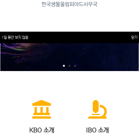
한국생물올림피아드사무국
1일 동안 보지 않음
닫기
KBO 소개
IBO 소개