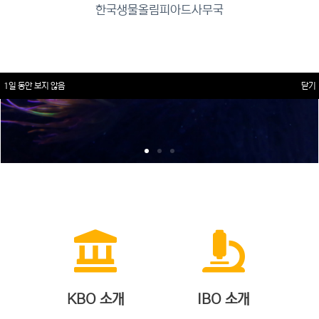
한국생물올림피아드사무국
1일 동안 보지 않음
닫기
KBO 소개
IBO 소개