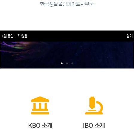
한국생물올림피아드사무국
1일 동안 보지 않음
닫기
KBO 소개
IBO 소개