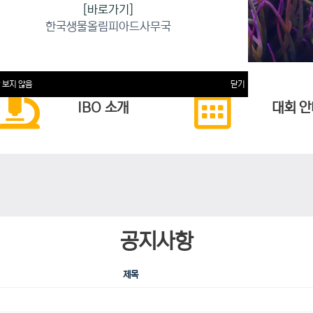
[바로가기]
한국생물올림피아드사무국
 보지 않음
닫기
IBO 소개
대회 안
공지사항
제목