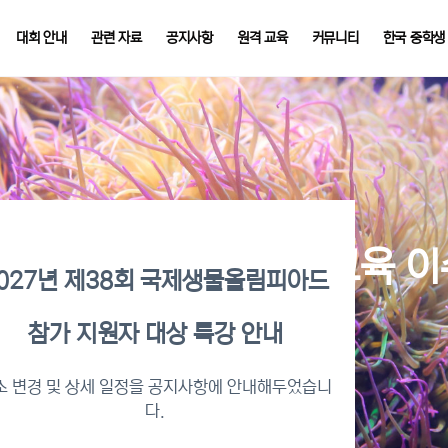
대회 안내
관련 자료
공지사항
원격 교육
커뮤니티
한국 중학생
026년 KBO 2차 원격교육 
027년 제38회 국제생물올림피아드
참가 지원자 대상 특강 안내
수증명서 확인 바로가기
소 변경 및 상세 일정을 공지사항에 안내해두었습니
다.