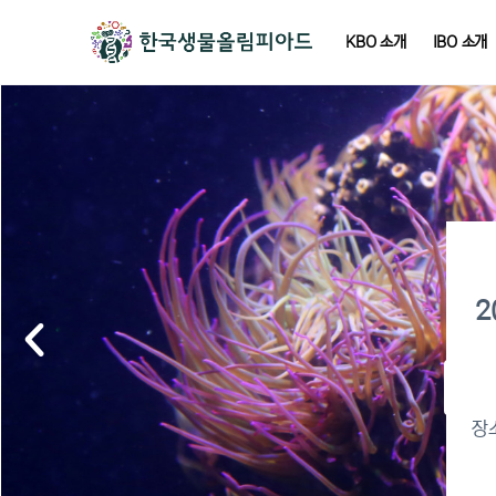
KBO 소개
IBO 소개
2
2
이
장