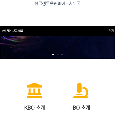
한국생물올림피아드사무국
1일 동안 보지 않음
닫기
KBO 소개
IBO 소개