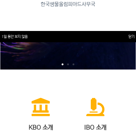
한국생물올림피아드사무국
1일 동안 보지 않음
닫기
KBO 소개
IBO 소개