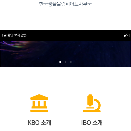
한국생물올림피아드사무국
1일 동안 보지 않음
닫기
KBO 소개
IBO 소개