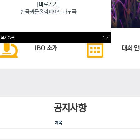
[바로가기]
한국생물올림피아드사무국
 보지 않음
닫기
IBO 소개
대회 안
공지사항
제목