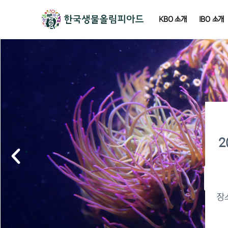
KBO 소개
IBO 소개
2
2
이
장