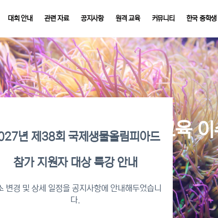
대회 안내
관련 자료
공지사항
원격 교육
커뮤니티
한국 중학생
026년 KBO 2차 원격교육 
027년 제38회 국제생물올림피아드
참가 지원자 대상 특강 안내
수증명서 확인 바로가기
소 변경 및 상세 일정을 공지사항에 안내해두었습니
다.