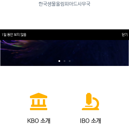
한국생물올림피아드사무국
1일 동안 보지 않음
닫기
KBO 소개
IBO 소개