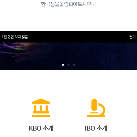
한국생물올림피아드사무국
1일 동안 보지 않음
닫기
KBO 소개
IBO 소개