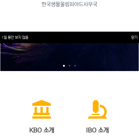
한국생물올림피아드사무국
1일 동안 보지 않음
닫기
KBO 소개
IBO 소개