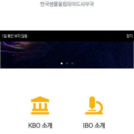
한국생물올림피아드사무국
1일 동안 보지 않음
닫기
KBO 소개
IBO 소개