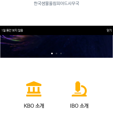
한국생물올림피아드사무국
1일 동안 보지 않음
닫기
KBO 소개
IBO 소개