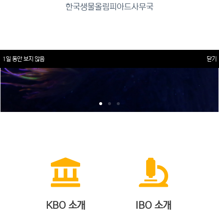
한국생물올림피아드사무국
1일 동안 보지 않음
닫기
KBO 소개
IBO 소개