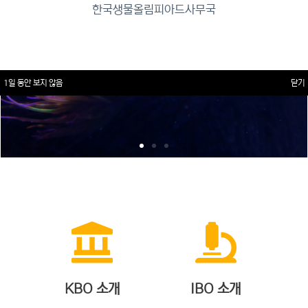
한국생물올림피아드사무국
1일 동안 보지 않음
닫기
KBO 소개
IBO 소개