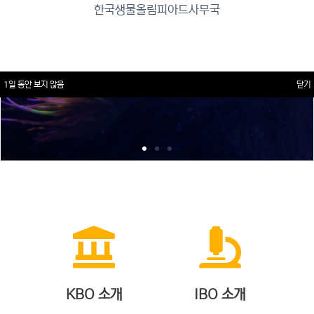
한국생물올림피아드사무국
1일 동안 보지 않음
닫기
KBO 소개
IBO 소개