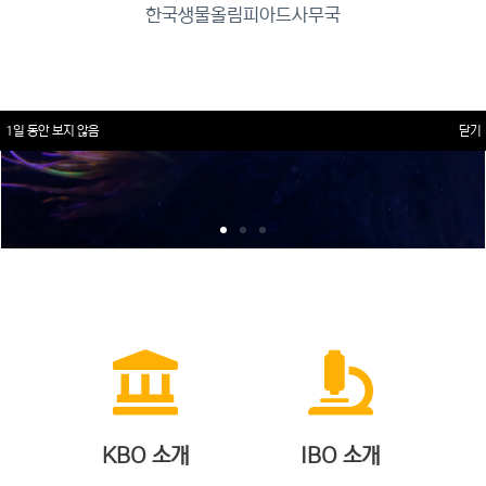
한국생물올림피아드사무국
1일 동안 보지 않음
닫기
KBO 소개
IBO 소개